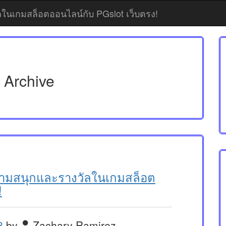
ในเกมสล็อตออนไลน์กับ PGslot เว็บตรง!
 Archive
วามสนุกและรางวัลในเกมสล็อต
!
3
by
Zachary Ramirez