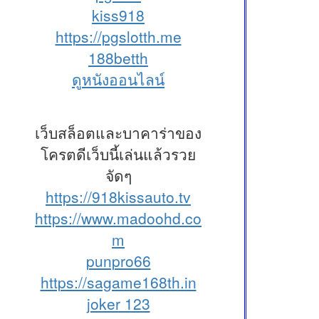
kiss918
https://pgslotth.me
188betth
ดูหนังออนไลน์
เว็บสล็อตและบาคาร่าของ
โครตดีเว็บนี้เล่นแล้วรวย
จัดๆ
https://918kissauto.tv
https://www.madoohd.co
m
punpro66
https://sagame168th.in
joker 123